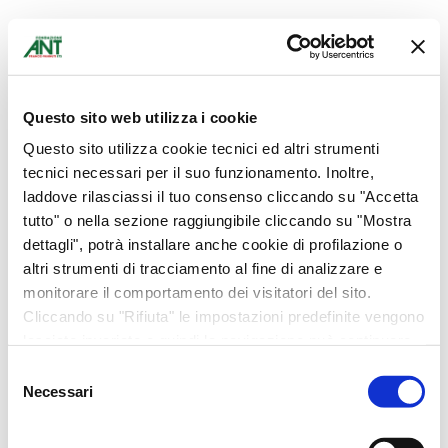
Questo sito web utilizza i cookie
Questo sito utilizza cookie tecnici ed altri strumenti
tecnici necessari per il suo funzionamento. Inoltre,
laddove rilasciassi il tuo consenso cliccando su "Accetta
tutto" o nella sezione raggiungibile cliccando su "Mostra
dettagli", potrà installare anche cookie di profilazione o
altri strumenti di tracciamento al fine di analizzare e
monitorare il comportamento dei visitatori del sito.
Cliccando su "Rifiuta" le impostazioni predefinite vengono
lasciate invariate e quindi la navigazione può continuare
senza cookie o altri strumenti di tracciamento diversi da
Selezione
quello tecnico. Per maggiori informazioni visualizza la
Necessari
del
nostra
Cookie Policy
.
consenso